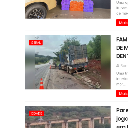
Uma op
Ituram
de mac
Mais
FAM
GERAL
DE 
DEN
Rond
Uma tr
interi
mor...
Mais
Pare
CIDADE
joga
em L