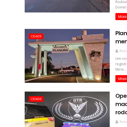
Rodovi
Domingo
Mais
Plan
CIDADE
men
Rond
Um nov
regist
Mine...
Mais
Ope
CIDADE
mac
rodo
Rond